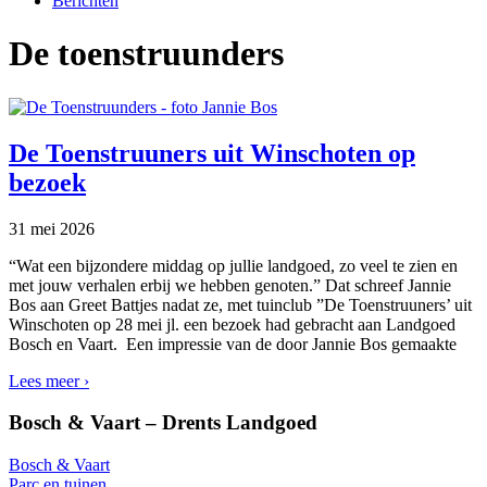
Berichten
De toenstruunders
De Toenstruuners uit Winschoten op
bezoek
31 mei 2026
“Wat een bijzondere middag op jullie landgoed, zo veel te zien en
met jouw verhalen erbij we hebben genoten.” Dat schreef Jannie
Bos aan Greet Battjes nadat ze, met tuinclub ”De Toenstruuners’ uit
Winschoten op 28 mei jl. een bezoek had gebracht aan Landgoed
Bosch en Vaart. Een impressie van de door Jannie Bos gemaakte
Lees meer ›
Primaire
Footer
Bosch & Vaart – Drents Landgoed
Sidebar
Bosch & Vaart
Parc en tuinen