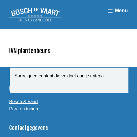
Door
Spring
Spring
Menu
naar
naar
naar
de
de
de
Bosch
Landgoed
hoofd
eerste
voettekst
en
Bosch
inhoud
sidebar
Vaart
en
Vaart
IVN plantenbeurs
Sorry, geen content die voldoet aan je criteria.
Footer
Bosch & Vaart – Drents Landgoed
Bosch & Vaart
Parc en tuinen
Contactgegevens