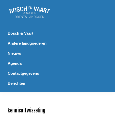
Spring
Door
Spring
Spring
naar
naar
naar
naar
de
de
de
de
Bosch
Landgoed
hoofdnavigatie
hoofd
eerste
voettekst
en
Bosch
inhoud
sidebar
Vaart
en
Bosch & Vaart
Vaart
Andere landgoederen
Nieuws
Agenda
Contactgegevens
Berichten
kennisuitwisseling