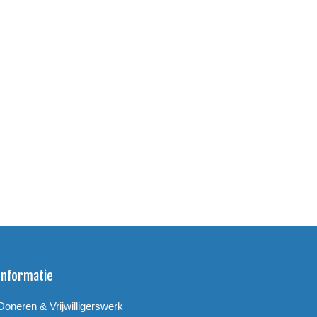
Informatie
Doneren & Vrijwilligerswerk