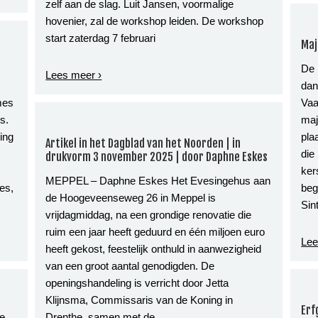
zelf aan de slag. Luit Jansen, voormalige
hovenier, zal de workshop leiden. De workshop
start zaterdag 7 februari
Maj
De 
Lees meer ›
dan
mes
Vaa
s.
maj
ding
pla
Artikel in het Dagblad van het Noorden | in
die
drukvorm 3 november 2025 | door Daphne Eskes
ker
MEPPEL – Daphne Eskes Het Evesingehus aan
es,
beg
de Hoogeveenseweg 26 in Meppel is
Sin
vrijdagmiddag, na een grondige renovatie die
ruim een jaar heeft geduurd en één miljoen euro
Lee
heeft gekost, feestelijk onthuld in aanwezigheid
van een groot aantal genodigden. De
openingshandeling is verricht door Jetta
Klijnsma, Commissaris van de Koning in
Erf
de
Drenthe, samen met de