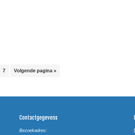
erim
a
Pagina
Ga
7
Volgende pagina »
ina's
naar
gelaten
Contactgegevens
Bezoekadres: