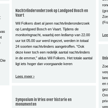
ron
Nachtvlinderonderzoek op Landgoed Bosch en
(gr
Vaart
Zor
t
(Fr
Wil Folkers doet al jaren nachtvlinderonderzoek
op Landgoed Bosch en Vaart. Tijdens de
 was
monitoringnacht, waarbij een ledlamp van 22.00
Lee
et
uur tot 05.00 uur werd ingezet, werden in totaal
0
24 soorten nachtvlinders aangetroffen. “Ook
deze keer toch een redelijk aantal nachtvlinders
Uni
in de emmer,” aldus Wil Folkers. Het totale aantal
 Die
ligt iets hoger dan voorgaande keren
Zoe
ver
Lees meer ›
lan
en 
gez
Omr
Symposium in Vries over historie en
pri
monumenten
ver