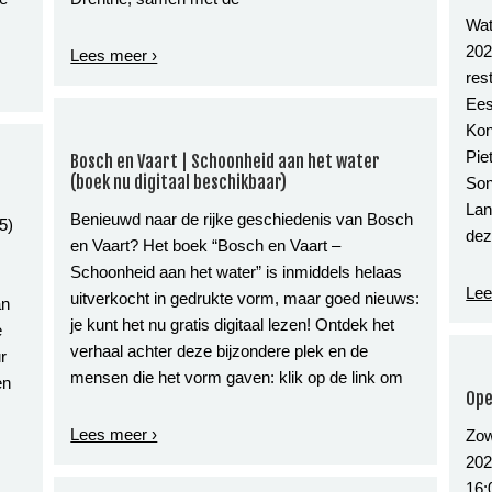
Wat
202
Lees meer ›
res
Ees
Kon
Pie
Bosch en Vaart | Schoonheid aan het water
(boek nu digitaal beschikbaar)
Son
Lan
Benieuwd naar de rijke geschiedenis van Bosch
5)
de
en Vaart? Het boek “Bosch en Vaart –
Schoonheid aan het water” is inmiddels helaas
Lee
uitverkocht in gedrukte vorm, maar goed nieuws:
an
je kunt het nu gratis digitaal lezen! Ontdek het
e
verhaal achter deze bijzondere plek en de
r
mensen die het vorm gaven: klik op de link om
en
Ope
Lees meer ›
Zow
202
16: