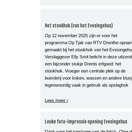
Het stookhok (van het Evesingehus)
Op 12 november 2025 zijn er voor het
programma Op Tjak van RTV Drenthe opna
gemaakt bij het stookhok van het Evesingehu
Verslaggever Elly Smit belicht in deze uitzen
een bijzonder stukje Drents erfgoed: het
stookhok. Vroeger een centrale plek op de
boerderij voor koken, wassen en andere klusj
tegenwoordig vaak in gebruik als opslaghok
Lees meer ›
Leuke foto-impressie opening Evesingehus
Dank voor het toesturen van de foto’s, Olga 