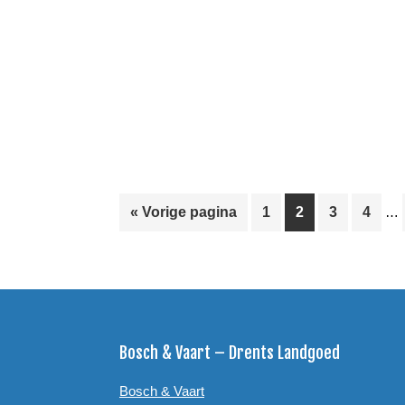
Int
Ga
Pagina
Pagina
Pagina
Pagin
«
Vorige pagina
1
2
3
4
…
pag
naar
zijn
weg
Footer
Bosch & Vaart – Drents Landgoed
Bosch & Vaart