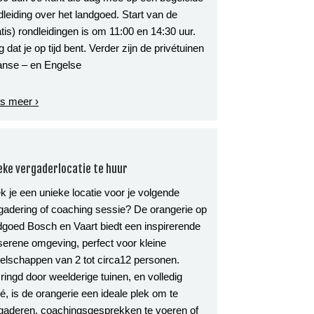
dleiding over het landgoed. Start van de
atis) rondleidingen is om 11:00 en 14:30 uur.
g dat je op tijd bent. Verder zijn de privétuinen
anse – en Engelse
s meer ›
eke vergaderlocatie te huur
k je een unieke locatie voor je volgende
gadering of coaching sessie? De orangerie op
dgoed Bosch en Vaart biedt een inspirerende
serene omgeving, perfect voor kleine
elschappen van 2 tot circa12 personen.
ingd door weelderige tuinen, en volledig
vé, is de orangerie een ideale plek om te
gaderen, coachingsgesprekken te voeren of