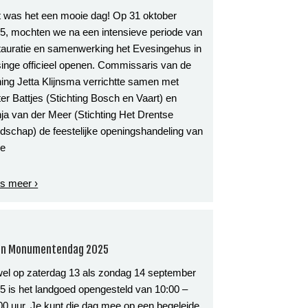
 was het een mooie dag! Op 31 oktober
5, mochten we na een intensieve periode van
tauratie en samenwerking het Evesingehus in
inge officieel openen. Commissaris van de
ing Jetta Klijnsma verrichtte samen met
ter Battjes (Stichting Bosch en Vaart) en
ja van der Meer (Stichting Het Drentse
dschap) de feestelijke openingshandeling van
ze
s meer ›
n Monumentendag 2025
el op zaterdag 13 als zondag 14 september
5 is het landgoed opengesteld van 10:00 –
00 uur. Je kunt die dag mee op een begeleide