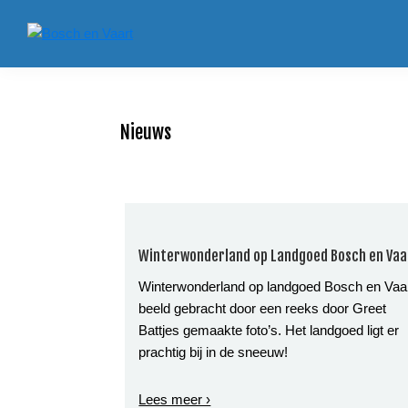
Spring
Door
Spring
naar
naar
naar
Bosch
de
de
de
Landgoed
en
hoofdnavigatie
hoofd
voettekst
Bosch
Vaart
inhoud
en
Vaart
Nieuws
Winterwonderland op Landgoed Bosch en Vaa
Winterwonderland op landgoed Bosch en Vaar
beeld gebracht door een reeks door Greet
Battjes gemaakte foto’s. Het landgoed ligt er
prachtig bij in de sneeuw!
Lees meer ›