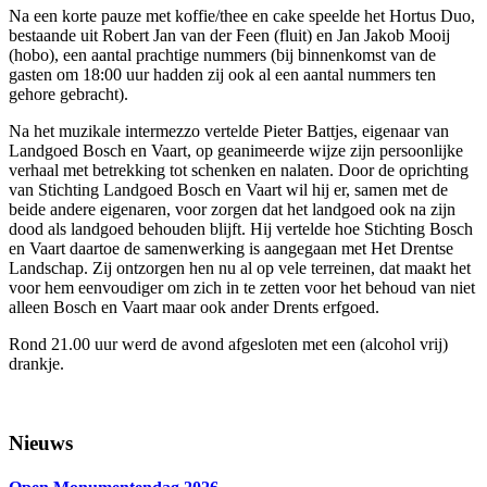
Na een korte pauze met koffie/thee en cake speelde het Hortus Duo,
bestaande uit Robert Jan van der Feen (fluit) en Jan Jakob Mooij
(hobo), een aantal prachtige nummers (bij binnenkomst van de
gasten om 18:00 uur hadden zij ook al een aantal nummers ten
gehore gebracht).
Na het muzikale intermezzo vertelde Pieter Battjes, eigenaar van
Landgoed Bosch en Vaart, op geanimeerde wijze zijn persoonlijke
verhaal met betrekking tot schenken en nalaten. Door de oprichting
van Stichting Landgoed Bosch en Vaart wil hij er, samen met de
beide andere eigenaren, voor zorgen dat het landgoed ook na zijn
dood als landgoed behouden blijft. Hij vertelde hoe Stichting Bosch
en Vaart daartoe de samenwerking is aangegaan met Het Drentse
Landschap. Zij ontzorgen hen nu al op vele terreinen, dat maakt het
voor hem eenvoudiger om zich in te zetten voor het behoud van niet
alleen Bosch en Vaart maar ook ander Drents erfgoed.
Rond 21.00 uur werd de avond afgesloten met een (alcohol vrij)
drankje.
Primaire
Nieuws
Sidebar