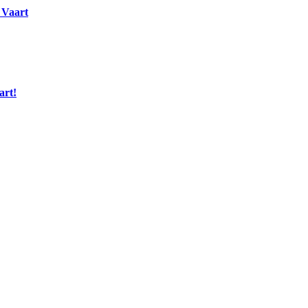
 Vaart
art!