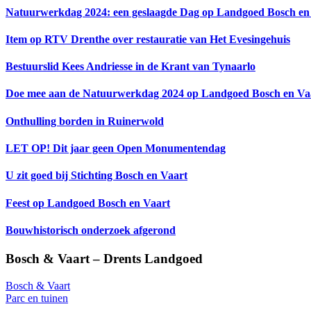
Natuurwerkdag 2024: een geslaagde Dag op Landgoed Bosch en
Item op RTV Drenthe over restauratie van Het Evesingehuis
Bestuurslid Kees Andriesse in de Krant van Tynaarlo
Doe mee aan de Natuurwerkdag 2024 op Landgoed Bosch en Va
Onthulling borden in Ruinerwold
LET OP! Dit jaar geen Open Monumentendag
U zit goed bij Stichting Bosch en Vaart
Feest op Landgoed Bosch en Vaart
Bouwhistorisch onderzoek afgerond
Footer
Bosch & Vaart – Drents Landgoed
Bosch & Vaart
Parc en tuinen