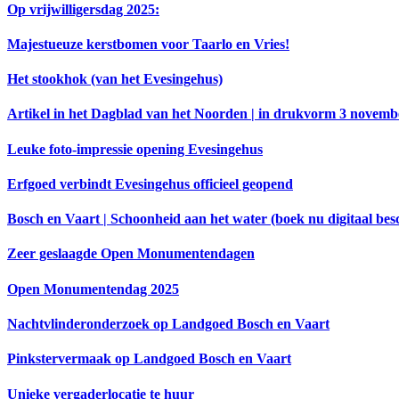
Op vrijwilligersdag 2025:
Majestueuze kerstbomen voor Taarlo en Vries!
Het stookhok (van het Evesingehus)
Artikel in het Dagblad van het Noorden | in drukvorm 3 novemb
Leuke foto-impressie opening Evesingehus
Erfgoed verbindt Evesingehus officieel geopend
Bosch en Vaart | Schoonheid aan het water (boek nu digitaal bes
Zeer geslaagde Open Monumentendagen
Open Monumentendag 2025
Nachtvlinderonderzoek op Landgoed Bosch en Vaart
Pinkstervermaak op Landgoed Bosch en Vaart
Unieke vergaderlocatie te huur