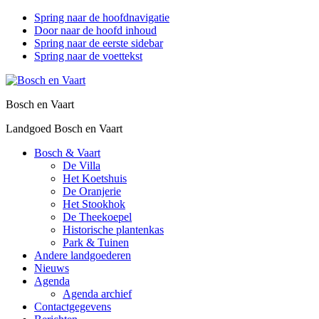
Spring naar de hoofdnavigatie
Door naar de hoofd inhoud
Spring naar de eerste sidebar
Spring naar de voettekst
Bosch en Vaart
Landgoed Bosch en Vaart
Bosch & Vaart
De Villa
Het Koetshuis
De Oranjerie
Het Stookhok
De Theekoepel
Historische plantenkas
Park & Tuinen
Andere landgoederen
Nieuws
Agenda
Agenda archief
Contactgegevens