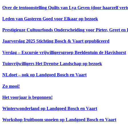
Over de tentoonstelling Quilts van Lya Geven (door haarzelf verte
Leden van Gasteren Goed voor Elkaar op bezoek
Prestigieuze Cultuurfonds Onderscheiding voor Pieter, Greet en
Jaarverslag 2025 Stichting Bosch & Vaart gepubliceerd
Verslag – Excursie vrijwilligersgroep Beeldentuin de Havixhorst
Tuinvrijwilligers Het Drentse Landschap op bezoek
NLdoet – ook op Landgoed Bosch en Vaart
Zo mooi!
Het voorjaar is begonnen!
Winterwonderland op Landgoed Bosch en Vaart
Workshop fruitboom snoeien op Landgoed Bosch en Vaart