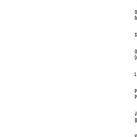
O
h
S
O
(
L
P
P
J
g
V