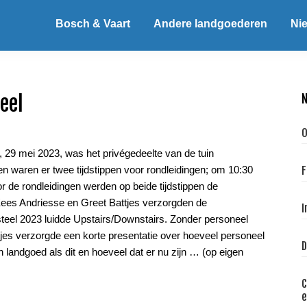
Bosch & Vaart
Andere landgoederen
Ni
eel
O
 29 mei 2023, was het privégedeelte van de tuin
n waren er twee tijdstippen voor rondleidingen; om 10:30
F
r de rondleidingen werden op beide tijdstippen de
ees Andriesse en Greet Battjes verzorgden de
I
teel 2023 luidde Upstairs/Downstairs. Zonder personeel
tjes verzorgde een korte presentatie over hoeveel personeel
D
 landgoed als dit en hoeveel dat er nu zijn … (op eigen
C
e