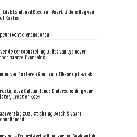
ntdek Landgoed Bosch en Vaart tijdens Dag van
et Kasteel
peurtocht dierensporen
ver de tentoonstelling Quilts van Lya Geven
door haarzelf verteld):
eden van Gasteren Goed voor Elkaar op bezoek
restigieuze Cultuurfonds Onderscheiding voor
ieter, Greet en Kees
aarverslag 2025 Stichting Bosch & Vaart
epubliceerd
erslag – Excursie vrijwilligersgroep Beeldentuin