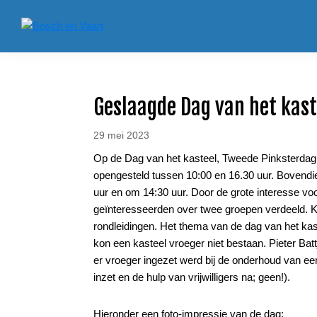
Spring
Door
Spring
Spring
naar
naar
naar
naar
Bosch
de
de
de
de
Landgoed
en
hoofdnavigatie
hoofd
eerste
voettekst
Bosch
Vaart
inhoud
sidebar
en
Vaart
Geslaagde Dag van het kast
29 mei 2023
Op de Dag van het kasteel, Tweede Pinksterdag,
opengesteld tussen 10:00 en 16.30 uur. Bovendie
uur en om 14:30 uur. Door de grote interesse voo
geïnteresseerden over twee groepen verdeeld. K
rondleidingen. Het thema van de dag van het kas
kon een kasteel vroeger niet bestaan. Pieter Bat
er vroeger ingezet werd bij de onderhoud van een
inzet en de hulp van vrijwilligers na; geen!).
Hieronder een foto-impressie van de dag: