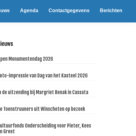
euws
Agenda
Contactgegevens
Berichten
Primaire
Nieuws
Sidebar
pen Monumentendag 2026
oto-impressie van Dag van het Kasteel 2026
n de uitzending bij Margriet Benak in Cassata
e Toenstruuners uit Winschoten op bezoek
ultuurfonds Onderscheiding voor Pieter, Kees
n Greet